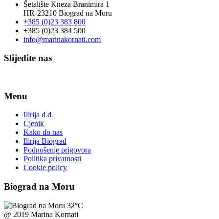
Šetalište Kneza Branimira 1
HR-23210 Biograd na Moru
+385 (0)23 383 800
+385 (0)23 384 500
info@marinakornati.com
Slijedite nas
Menu
Ilirija d.d.
Cjenik
Kako do nas
Ilirija Biograd
Podnošenje prigovora
Politika privatnosti
Cookie policy
Biograd na Moru
32°C
@ 2019 Marina Kornati