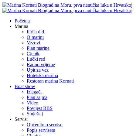
Početna
Marina
Ilirija d.d.
O marini
Vezovi
Plan marine
Cjenik
Lučki red
Radno vrijeme
Upit za vez
Hotelska marina
Restoran marina Kornati
Boat show
Izlagači
Plan sajma
Video
Povijest BBS
Smještaj
Servisi
Općenito o servisu
Popis servisera
Charter