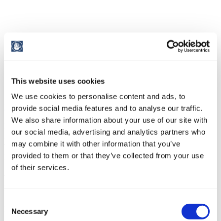
Upit za vez
This website uses cookies
We use cookies to personalise content and ads, to
Početna
/
Marina
/
Upit za vez
provide social media features and to analyse our traffic.
Tranzitni vez
Ugovorni vez
We also share information about your use of our site with
Ime i prezime vlasnika *
our social media, advertising and analytics partners who
Adresa *
may combine it with other information that you’ve
Tel. / Fax **
provided to them or that they’ve collected from your use
E-mail *
of their services.
Ime broda / registracija *
Tip plovila *
Proizvođač plovila *
Zastava *
Consent
Dužina plovila *
Necessary
Selection
Širina plovila *