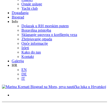
Ostale usluge
Yacht club
Događanja
Biograd
Info
Dolazak u RH morskim putem
Boravišna pristojba
Sklapanje ugovora o korištenju veza
Zbrinjavanje otpada
Opće informacije
Izleti
Kako do nas
Kontakt
Galerija
HR
EN
DE
IT