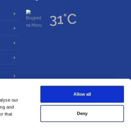
31°C
Allow all
alyse our
ing and
Deny
r that