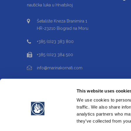
Šetalište Kneza Branimira 1
HR-23210 Biograd na Moru
+385 (0)23 383 800
+385 (0)23 384 500
info@marinakornati.com
This website uses cookie
We use cookies to personal
traffic. We also share info
analytics partners who may
they’ve collected from your