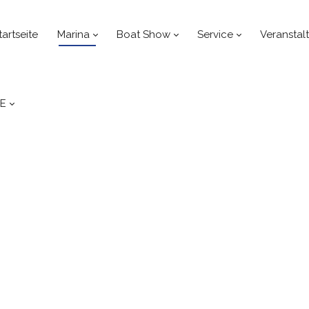
tartseite
Marina
Boat Show
Service
Veranstal
E