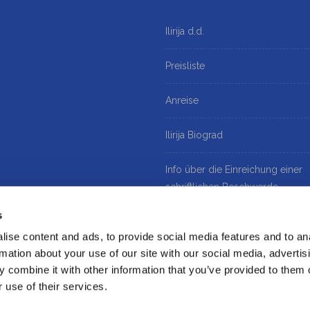
Ilirija d.d.
Preisliste
Anreise
Ilirija Biograd
Info über die Einreichung einer
schriftlichen Beschwerde
s
Datenschutz
ise content and ads, to provide social media features and to an
rmation about your use of our site with our social media, advertis
Cookie policy
 combine it with other information that you’ve provided to them o
 use of their services.