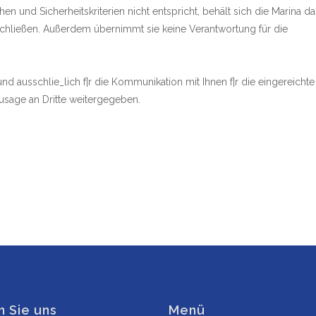
n und Sicherheitskriterien nicht entspricht, behält sich die Marina d
bschließen. Außerdem übernimmt sie keine Verantwortung für die
d ausschlie_lich f|r die Kommunikation mit Ihnen f|r die eingereichte
usage an Dritte weitergegeben.
n Sie uns
Menü