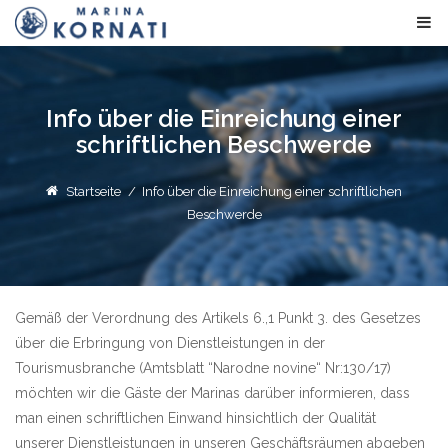
Info über die Einreichung einer
schriftlichen Beschwerde
Startseite
/
Info über die Einreichung einer schriftlichen
Beschwerde
Gemäß der Verordnung des Artikels 6.,1 Punkt 3. des Gesetzes
über die Erbringung von Dienstleistungen in der
Tourismusbranche (Amtsblatt “Narodne novine“ Nr:130/17)
möchten wir die Gäste der Marinas darüber informieren, dass
man einen schriftlichen Einwand hinsichtlich der Qualität
unserer Dienstleistungen in unseren Geschäftsräumen abgeben