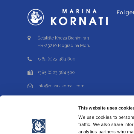
Folge
Šetalište Kneza Branimira 1
HR-23210 Biograd na Moru
+385 (0)23 383 800
+385 (0)23 384 500
info@marinakornati.com
This website uses cookie
We use cookies to personal
traffic. We also share info
analytics partners who may