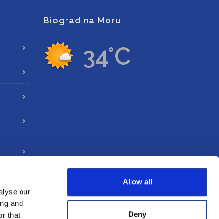
Biograd na Moru
34°C
Allow all
alyse our
ing and
Deny
r that