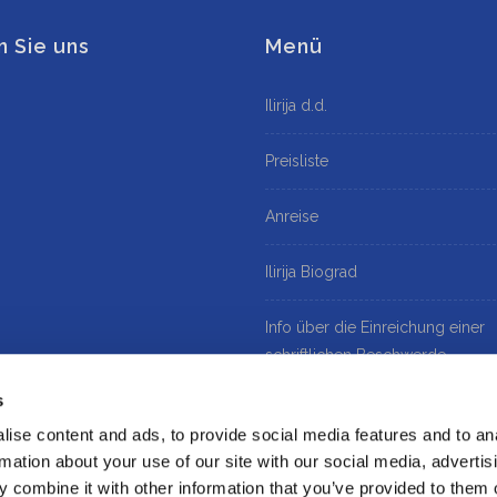
n Sie uns
Menü
Ilirija d.d.
Preisliste
Anreise
Ilirija Biograd
Info über die Einreichung einer
schriftlichen Beschwerde
s
Datenschutz
ise content and ads, to provide social media features and to an
rmation about your use of our site with our social media, advertis
Cookie policy
 combine it with other information that you’ve provided to them o