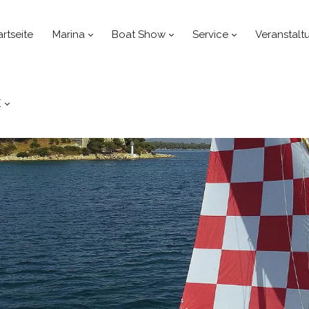
artseite
Marina
Boat Show
Service
Veranstalt
E