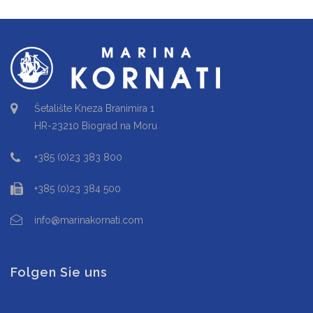
Šetalište Kneza Branimira 1
HR-23210 Biograd na Moru
+385 (0)23 383 800
+385 (0)23 384 500
info@marinakornati.com
Folgen Sie uns