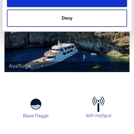
Wellness Salvia
Deny
Ausflüge
Blaue Flagge
WiFi HotSpot