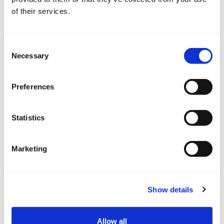
of their services.
Consent
Necessary
Selection
Preferences
Charter Booking
Statistics
Marketing
Show details
Allow all