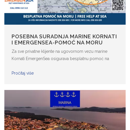
POSEBNA SURADNJA MARINE KORNATI
I EMERGENSEA-POMOĆ NA MORU
Za sve privatne klijente na ugovornom vezu marine
Kornati EmergenSea osigurava besplatnu pomoć na
području od marine Kornati na liniji Punta Gnala do
Crvene Luke te na sjevernoj strani do otoka Galešnjaka.
Pročitaj više
Pomoć uključuje sve usluge prema općim uvjetima
učlanjenja za članove ...