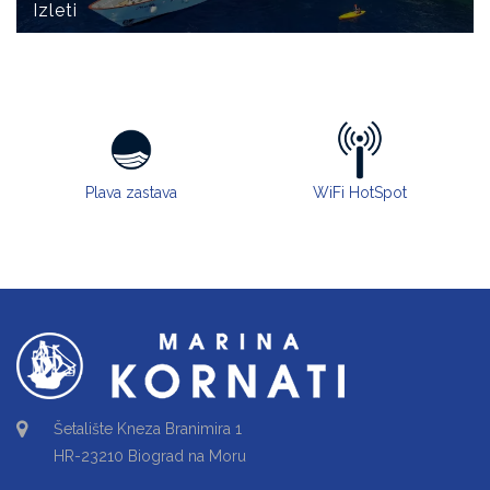
Izleti
Plava zastava
WiFi HotSpot
Šetalište Kneza Branimira 1
HR-23210 Biograd na Moru