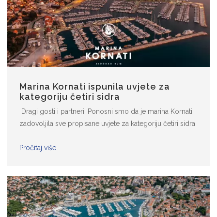
Marina Kornati ispunila uvjete za
kategoriju četiri sidra
Dragi gosti i partneri, Ponosni smo da je marina Kornati
zadovoljila sve propisane uvjete za kategoriju četiri sidra
i u 2021. godini nastavljamo i dalje raditi na podizanju
kvalitete naših usluga na zadovoljstvo svih. Vaš marina
Pročitaj više
Kornati tim!