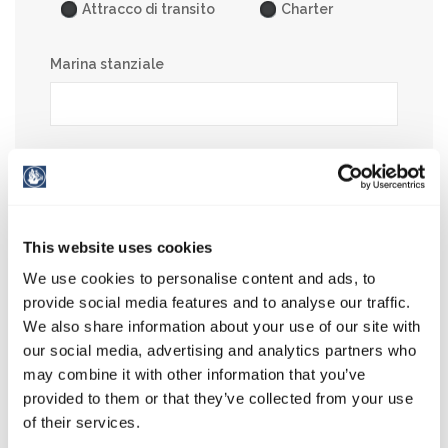
Attracco di transito
Charter
Marina stanziale
Sovrascrivi *
This website uses cookies
We use cookies to personalise content and ads, to
provide social media features and to analyse our traffic.
Grazie, per aver dedicato del tempo a compilare questo
We also share information about your use of our site with
questionario.Le informazioni raccolte saranno utilizzate solo per
our social media, advertising and analytics partners who
scopi interni.
may combine it with other information that you’ve
provided to them or that they’ve collected from your use
of their services.