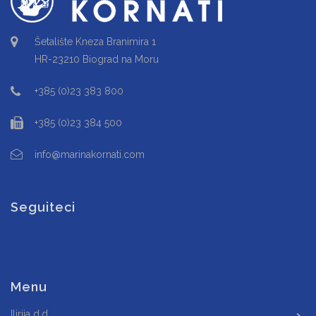
Šetalište Kneza Branimira 1
HR-23210 Biograd na Moru
+385 (0)23 383 800
+385 (0)23 384 500
info@marinakornati.com
Seguiteci
Menu
Ilirija d.d.